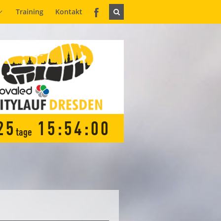
Training
Kontakt
2
5
1
5
:
5
3
:
5
9
tage