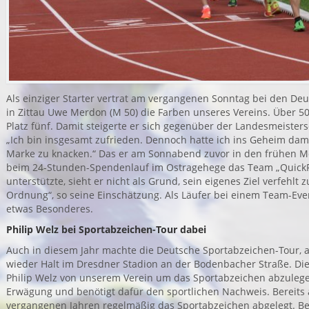
Als einziger Starter vertrat am vergangenen Sonntag bei den De
in Zittau Uwe Merdon (M 50) die Farben unseres Vereins. Über 5
Platz fünf. Damit steigerte er sich gegenüber der Landesmeiste
„Ich bin insgesamt zufrieden. Dennoch hatte ich ins Geheim dami
Marke zu knacken.“ Das er am Sonnabend zuvor in den frühen M
beim 24-Stunden-Spendenlauf im Ostragehege das Team „QuickFit
unterstützte, sieht er nicht als Grund, sein eigenes Ziel verfehlt
Ordnung“, so seine Einschätzung. Als Läufer bei einem Team-Even
etwas Besonderes.
Philip Welz bei Sportabzeichen-Tour dabei
Auch in diesem Jahr machte die Deutsche Sportabzeichen-Tour, a
wieder Halt im Dresdner Stadion an der Bodenbacher Straße. Die
Philip Welz von unserem Verein um das Sportabzeichen abzulegen
Erwägung und benötigt dafür den sportlichen Nachweis. Bereits a
vergangenen Jahren regelmäßig das Sportabzeichen abgelegt. B