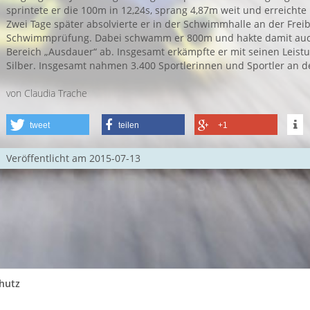
sprintete er die 100m in 12,24s, sprang 4,87m weit und erreicht
Zwei Tage später absolvierte er in der Schwimmhalle an der Freib
Schwimmprüfung. Dabei schwamm er 800m und hakte damit auc
Bereich „Ausdauer“ ab. Insgesamt erkämpfte er mit seinen Leist
Silber. Insgesamt nahmen 3.400 Sportlerinnen und Sportler an de
von Claudia Trache
tweet
teilen
+1
Veröffentlicht am
2015-07-13
hutz