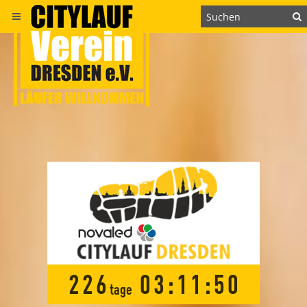
2
2
6
0
3
:
1
1
:
4
9
tage