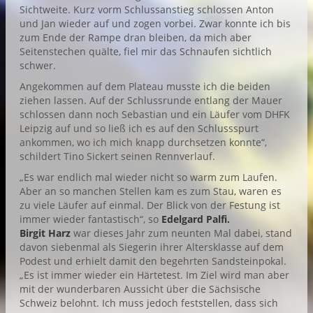
Sichtweite. Kurz vorm Schlussanstieg schlossen Anton
und Jan wieder auf und zogen vorbei. Zwar konnte ich bis
zum Ende der Rampe dran bleiben, da mich aber
Seitenstechen quälte, fiel mir das Schnaufen sichtlich
schwer.
Angekommen auf dem Plateau musste ich die beiden
ziehen lassen. Auf der Schlussrunde entlang der Mauer
schlossen dann noch Sebastian und ein Läufer vom DHFK
Leipzig auf und so ließ ich es auf den Schlussspurt
ankommen, wo ich mich knapp durchsetzen konnte“,
schildert Tino Sickert seinen Rennverlauf.
„Es war endlich mal wieder nicht so warm zum Laufen.
Aber an so manchen Stellen kam es zum Stau, waren es
zu viele Läufer auf einmal. Der Blick von der Festung ist
immer wieder fantastisch“, so
Edelgard Palfi.
Birgit Harz
war dieses Jahr zum neunten Mal dabei, stand
davon siebenmal als Siegerin ihrer Altersklasse auf dem
Podest und erhielt damit den begehrten Sandsteinpokal.
„Es ist immer wieder ein Härtetest. Im Ziel wird man aber
mit der wunderbaren Aussicht über die Sächsische
Schweiz belohnt. Ich muss jedoch feststellen, dass sich