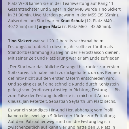
Platz W70) kamen sie in der Teamwertung auf Rang 11.
Gesamtsechster und Sieger in der M40 wurde Tino Sickert
in 31:30min. Uwe Merdon gewann in der M55 (35:55min).
Außerdem am Start waren
Knut Schulz
(12. Platz M40 –
40:12min) und
Jürgen Matz
(7. Platz M60 – 43:58min).
Tino Sickert
war seit 2012 bereits sechsmal beim
Festungslauf dabei. In diesem Jahr sollte er für ihn als
Standortbestimmung zu Beginn der Herbstsaison dienen.
Mit seiner Zeit und Platzierung war er am Ende zufrieden.
„Der Start war das übliche Gerangel bis runter zur ersten
Spitzkurve. Ich habe mich zurückgehalten, da das Rennen
definitiv nicht auf den ersten Metern entschieden wird.
Und so ging es auf eine schnelle Runde durch Königstein
gefolgt vom (endlosen) Anstieg in Richtung Festung. … Bis
zum Fuße der Festung duellierte ich mich mit Anton
Clauss, Jan Peterzelt, Sebastian Seyfarth um Platz sechs.
Es war ein ständiges Hin-und Her, abhängig vom Profil
kamen die jeweiligen Stärken der Läufer zur Entfaltung.
Auf dem Patroullienweg rund um die Festung lag ich
zwischenzeitlich auf Rang vier und hatte den 3. Platz in