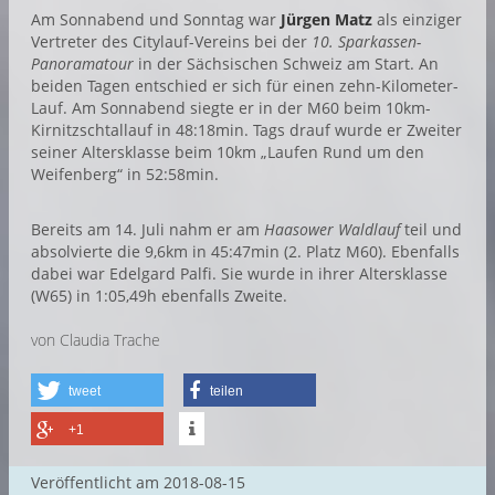
Am Sonnabend und Sonntag war
Jürgen Matz
als einziger
Vertreter des Citylauf-Vereins bei der
10. Sparkassen-
Panoramatour
in der Sächsischen Schweiz am Start. An
beiden Tagen entschied er sich für einen zehn-Kilometer-
Lauf. Am Sonnabend siegte er in der M60 beim 10km-
Kirnitzschtallauf in 48:18min. Tags drauf wurde er Zweiter
seiner Altersklasse beim 10km „Laufen Rund um den
Weifenberg“ in 52:58min.
Bereits am 14. Juli nahm er am
Haasower Waldlauf
teil und
absolvierte die 9,6km in 45:47min (2. Platz M60). Ebenfalls
dabei war Edelgard Palfi. Sie wurde in ihrer Altersklasse
(W65) in 1:05,49h ebenfalls Zweite.
von Claudia Trache
tweet
teilen
+1
Veröffentlicht am
2018-08-15