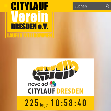
2
2
5
1
0
:
5
8
:
3
9
tage