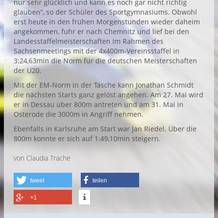
nur sehr glücklich und kann es noch gar nicht richtig
glauben“, so der Schüler des Sportgymnasiums. Obwohl
erst heute in den frühen Morgenstunden wieder daheim
angekommen, fuhr er nach Chemnitz und lief bei den
Landesstaffelmeisterschaften im Rahmen des
Sachsenmeetings mit der 4x400m-Vereinsstaffel in
3:24,63min die Norm für die deutschen Meisterschaften
der U20.
Mit der EM-Norm in der Tasche kann Jonathan Schmidt
die nächsten Starts ganz gelöst angehen. Am 27. Mai wird
er in Dessau über 800m antreten und am 31. Mai in
Osterode die 3000m in Angriff nehmen.
Ebenfalls in Karlsruhe am Start war Jan Riedel. Über die
800m konnte er sich auf 1:49,10min steigern.
von Claudia Trache
tweet
teilen
+1