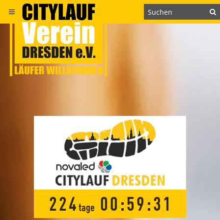
2
2
4
0
0
:
5
9
:
3
0
tage