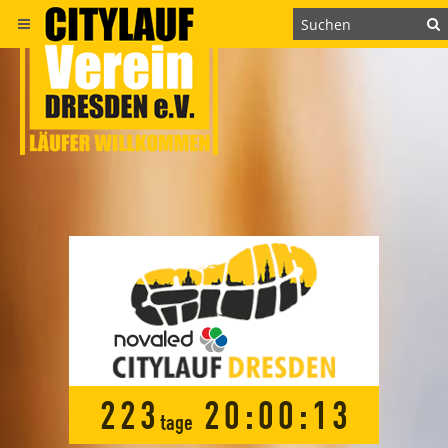
2
2
3
2
0
:
0
0
:
1
3
tage