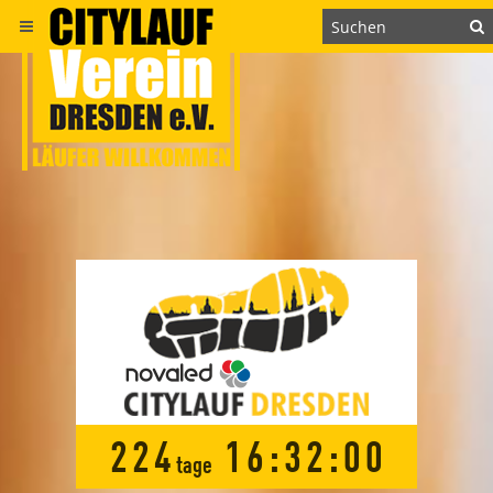
2
2
4
1
6
:
3
1
:
5
9
tage