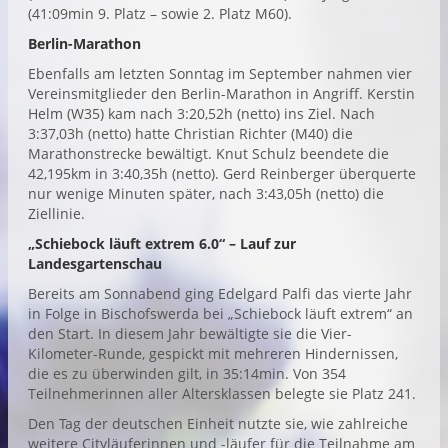
(41:09min 9. Platz – sowie 2. Platz M60).
Berlin-Marathon
Ebenfalls am letzten Sonntag im September nahmen vier
Vereinsmitglieder den Berlin-Marathon in Angriff. Kerstin
Helm (W35) kam nach 3:20,52h (netto) ins Ziel. Nach
3:37,03h (netto) hatte Christian Richter (M40) die
Marathonstrecke bewältigt. Knut Schulz beendete die
42,195km in 3:40,35h (netto). Gerd Reinberger überquerte
nur wenige Minuten später, nach 3:43,05h (netto) die
Ziellinie.
„Schiebock läuft extrem 6.0“ – Lauf zur
Landesgartenschau
Bereits am Sonnabend ging Edelgard Palfi das vierte Jahr
in Folge in Bischofswerda bei „Schiebock läuft extrem“ an
den Start. In diesem Jahr bewältigte sie die Vier-
Kilometer-Runde, gespickt mit mehreren Hindernissen,
die es zu überwinden gilt, in 35:14min. Von 354
Teilnehmerinnen aller Altersklassen belegte sie Platz 241.
Den Tag der deutschen Einheit nutzte sie, wie zahlreiche
weitere Cityläuferinnen und -läufer für die Teilnahme am