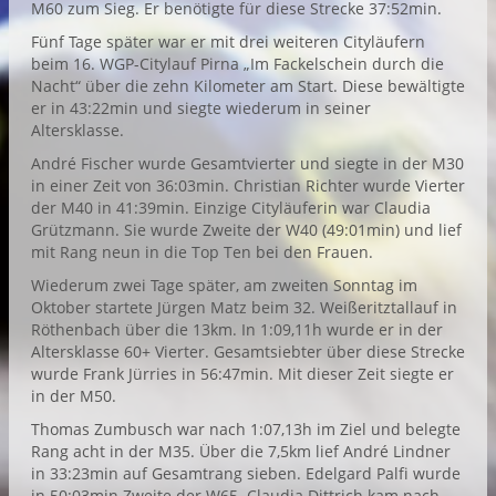
M60 zum Sieg. Er benötigte für diese Strecke 37:52min.
Fünf Tage später war er mit drei weiteren Cityläufern
beim 16. WGP-Citylauf Pirna „Im Fackelschein durch die
Nacht“ über die zehn Kilometer am Start. Diese bewältigte
er in 43:22min und siegte wiederum in seiner
Altersklasse.
André Fischer wurde Gesamtvierter und siegte in der M30
in einer Zeit von 36:03min. Christian Richter wurde Vierter
der M40 in 41:39min. Einzige Cityläuferin war Claudia
Grützmann. Sie wurde Zweite der W40 (49:01min) und lief
mit Rang neun in die Top Ten bei den Frauen.
Wiederum zwei Tage später, am zweiten Sonntag im
Oktober startete Jürgen Matz beim 32. Weißeritztallauf in
Röthenbach über die 13km. In 1:09,11h wurde er in der
Altersklasse 60+ Vierter. Gesamtsiebter über diese Strecke
wurde Frank Jürries in 56:47min. Mit dieser Zeit siegte er
in der M50.
Thomas Zumbusch war nach 1:07,13h im Ziel und belegte
Rang acht in der M35. Über die 7,5km lief André Lindner
in 33:23min auf Gesamtrang sieben. Edelgard Palfi wurde
in 50:03min Zweite der W65. Claudia Dittrich kam nach