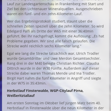
Lauf zur Landesgartenschau in Frankenberg mit Start und
Ziel bei den Lichtenauer Mineralquellen. Ausgeschrieben
waren ein fünf- und ein zehn-Kilometer-Lauf.
Wer das Ergebnisprotokoll studiert, staunt über die
schnellen Zeiten speziell über die zehn Kilometer. So wird
Edelgard Palfi als Dritte der W65 mit einer 36:40min
geführt. Bei ihr nachgefragt, kommt die Auflösung: „Es hat
Probleme gegeben. Wir sind alle falsch gelaufen. Die
Strecke wohl reichlich sechs Kilometer lang.“
Egal wie lang die Strecke tatsächlich war, Ulrich Trodler
wurde Gesamtdritter und Uwe Merdon Gesamtsechster.
Rang drei in der M40 belegte Christian Richter. Claudia
Dittrich wurde in der W30 Fünfte. Außerdem auf dieser
Strecke dabei waren Thomas Mende und Ina Trodler.
Birgit Hart nahm die fünf Kilometer in Angriff und siegte
in der W75 in 35:43min.
Herbstlauf Finsterwalde, WGP-Citylauf Pirna,
Weißeritztallauf
Am ersten Sonntag im Oktober lief Jürgen Matz beim 40.
Herbstlauf in Finsterwalde über die neun Kilometer in der