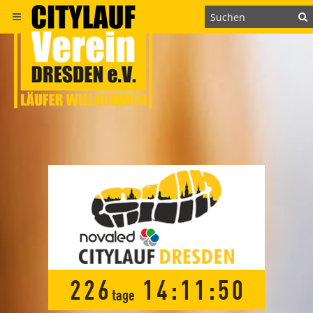
2
2
6
1
4
:
1
1
:
4
9
tage