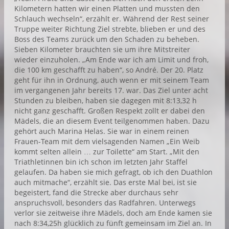
Kilometern hatten wir einen Platten und mussten den
Schlauch wechseln“, erzählt er. Während der Rest seiner
Truppe weiter Richtung Ziel strebte, blieben er und des
Boss des Teams zurück um den Schaden zu beheben.
Sieben Kilometer brauchten sie um ihre Mitstreiter
wieder einzuholen. „Am Ende war ich am Limit und froh,
die 100 km geschafft zu haben“, so André. Der 20. Platz
geht für ihn in Ordnung, auch wenn er mit seinem Team
im vergangenen Jahr bereits 17. war. Das Ziel unter acht
Stunden zu bleiben, haben sie dagegen mit 8:13,32 h
nicht ganz geschafft. Großen Respekt zollt er dabei den
Mädels, die an diesem Event teilgenommen haben. Dazu
gehört auch Marina Helas. Sie war in einem reinen
Frauen-Team mit dem vielsagenden Namen „Ein Weib
kommt selten allein … zur Toilette“ am Start. „Mit den
Triathletinnen bin ich schon im letzten Jahr Staffel
gelaufen. Da haben sie mich gefragt, ob ich den Duathlon
auch mitmache“, erzählt sie. Das erste Mal bei, ist sie
begeistert, fand die Strecke aber durchaus sehr
anspruchsvoll, besonders das Radfahren. Unterwegs
verlor sie zeitweise ihre Mädels, doch am Ende kamen sie
nach 8:34,25h glücklich zu fünft gemeinsam im Ziel an. In