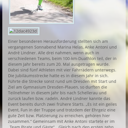
Einer besonderen Herausforderung stellten sich am
vergangenen Sonnabend Marina Helas, Anke Antoni und
André Lindner. Alle drei nahmen, wenn auch in
verschiedenen Teams, beim 100-km-Duathlon teil, der in
diesem Jahr bereits zum 20. Mal ausgetragen wurde.
Dabei sind fünf Athleten mit vier Fahrrädern unterwegs.
Die Jubiläumsstrecke hatte es in diesem Jahr in sich.
Führte die Strecke sonst rund um Dresden mit Start und
Ziel am Gymnasium Dresden-Plauen, so durften die
Teilnehmer in diesem Jahr bis nach Schellerau und
zurück laufen bzw. radeln. André Lindner kannte das
Event bereits durch zwei frühere Starts. „Es ist ein geiles
Event, Fun in der Truppe und trotzdem der Ehrgeiz eine
gute Zeit bzw. Platzierung zu erreichen, gehören hier
zusammen.“ Gemeinsam mit Anke Antoni startete er im
„Team Pirate und Gäste“. „Gleich nach den ersten zehn