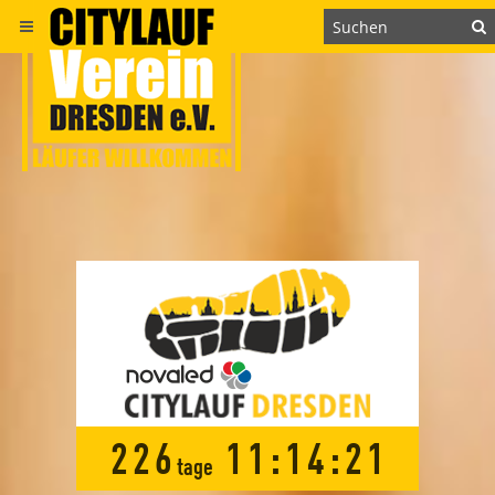
2
2
6
1
1
:
1
4
:
2
1
tage