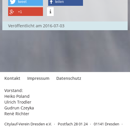
tweet
teilen
+1
Veröffentlicht am
2016-07-03
Kontakt
Impressum
Datenschutz
Vorstand:
Heiko Poland
Ulrich Trodler
Gudrun Czeyka
Renè Richter
Citylauf-Verein Dresden e.V.
Postfach 28 01 24
01141 Dresden