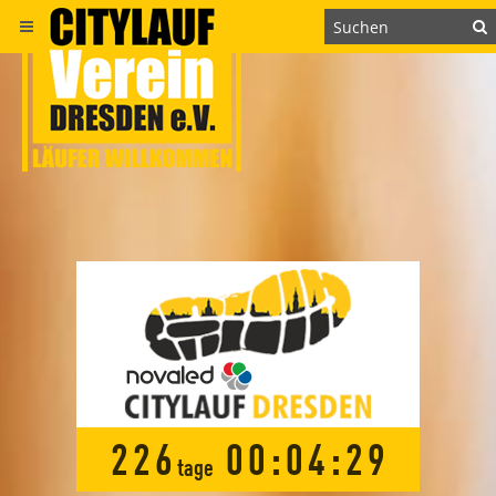
2
2
6
0
0
:
0
4
:
2
9
tage