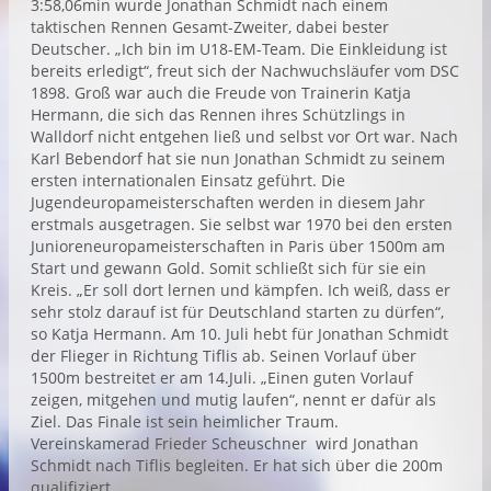
3:58,06min wurde Jonathan Schmidt nach einem
taktischen Rennen Gesamt-Zweiter, dabei bester
Deutscher. „Ich bin im U18-EM-Team. Die Einkleidung ist
bereits erledigt“, freut sich der Nachwuchsläufer vom DSC
1898. Groß war auch die Freude von Trainerin Katja
Hermann, die sich das Rennen ihres Schützlings in
Walldorf nicht entgehen ließ und selbst vor Ort war. Nach
Karl Bebendorf hat sie nun Jonathan Schmidt zu seinem
ersten internationalen Einsatz geführt. Die
Jugendeuropameisterschaften werden in diesem Jahr
erstmals ausgetragen. Sie selbst war 1970 bei den ersten
Junioreneuropameisterschaften in Paris über 1500m am
Start und gewann Gold. Somit schließt sich für sie ein
Kreis. „Er soll dort lernen und kämpfen. Ich weiß, dass er
sehr stolz darauf ist für Deutschland starten zu dürfen“,
so Katja Hermann. Am 10. Juli hebt für Jonathan Schmidt
der Flieger in Richtung Tiflis ab. Seinen Vorlauf über
1500m bestreitet er am 14.Juli. „Einen guten Vorlauf
zeigen, mitgehen und mutig laufen“, nennt er dafür als
Ziel. Das Finale ist sein heimlicher Traum.
Vereinskamerad Frieder Scheuschner wird Jonathan
Schmidt nach Tiflis begleiten. Er hat sich über die 200m
qualifiziert.