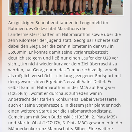
Am gestrigen Sonnabend fanden in Lengenfeld im
Rahmen des Göltzschtal-Marathons die
Landesmeisterschaften im Halbmarathon sowie über die
zehn Kilometer der Jugend statt. Georg Bär sicherte sich
dabei den Sieg über die zehn Kilometer in der U18 in
35:08min. Er konnte damit seine Vorjahresbestzeit
deutlich steigern und ließ nur einen Läufer der U20 vor
sich. „Um nicht wieder kurz vor dem Ziel überrascht zu
werden, hat Georg dann das Tempo rechtzeitig so weit
als möglich verschärft – ein lang gezogener Endspurt mit
dem gewünschten Ergebnis“, erzählt Vater Detlef. Er
selbst kam im Halbmarathon in der M45 auf Rang vier
(1:25:46h) , womit er durchaus zufrieden war in
Anbetracht der starken Konkurrenz. Dabei verbesserte
auch er seine Vorjahreszeit. In diesem Jahr plant er noch
einen weiteren Start über die Halbmarathondistanz.
Gemeinsam mit Sven Budzinski (1:19:39h, 2. Platz M35)
und Martin Obst (1:27:17h, 6. Platz M30) gewann er in der
Männerkonkurrenz Mannschafts-Silber. Eine weitere