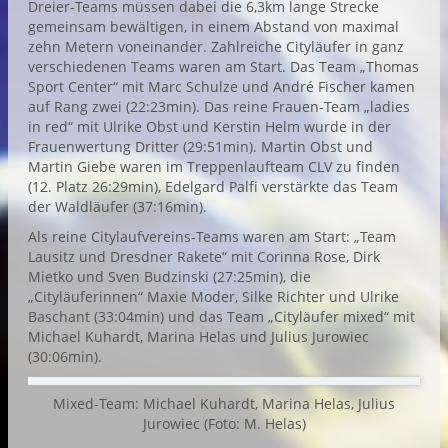
Dreier-Teams müssen dabei die 6,3km lange Strecke
gemeinsam bewältigen, in einem Abstand von maximal
zehn Metern voneinander. Zahlreiche Cityläufer in ganz
verschiedenen Teams waren am Start. Das Team „Thomas
Sport Center“ mit Marc Schulze und André Fischer kamen
auf Rang zwei (22:23min). Das reine Frauen-Team „ladies
in red“ mit Ulrike Obst und Kerstin Helm wurde in der
Frauenwertung Dritter (29:51min). Martin Obst und
Martin Giebe waren im Treppenlaufteam CLV zu finden
(12. Platz 26:29min), Edelgard Palfi verstärkte das Team
der Waldläufer (37:16min).
Als reine Citylaufvereins-Teams waren am Start: „Team
Lausitz und Dresdner Rakete“ mit Corinna Rose, Dirk
Mietko und Sven Budzinski (27:25min), die
„Cityläuferinnen“ Maxie Moder, Silke Richter und Ulrike
Baschant (33:04min) und das Team „Cityläufer mixed“ mit
Michael Kuhardt, Marina Helas und Julius Jurowiec
(30:06min).
Mixed-Team: Michael Kuhardt, Marina Helas, Julius
Jurowiec (Foto: M. Helas)