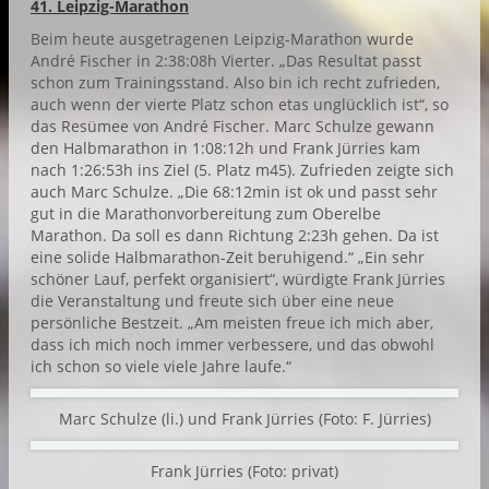
41. Leipzig-Marathon
Beim heute ausgetragenen Leipzig-Marathon wurde
André Fischer in 2:38:08h Vierter. „Das Resultat passt
schon zum Trainingsstand. Also bin ich recht zufrieden,
auch wenn der vierte Platz schon etas unglücklich ist“, so
das Resümee von André Fischer. Marc Schulze gewann
den Halbmarathon in 1:08:12h und Frank Jürries kam
nach 1:26:53h ins Ziel (5. Platz m45). Zufrieden zeigte sich
auch Marc Schulze. „Die 68:12min ist ok und passt sehr
gut in die Marathonvorbereitung zum Oberelbe
Marathon. Da soll es dann Richtung 2:23h gehen. Da ist
eine solide Halbmarathon-Zeit beruhigend.“ „Ein sehr
schöner Lauf, perfekt organisiert“, würdigte Frank Jürries
die Veranstaltung und freute sich über eine neue
persönliche Bestzeit. „Am meisten freue ich mich aber,
dass ich mich noch immer verbessere, und das obwohl
ich schon so viele viele Jahre laufe.“
Marc Schulze (li.) und Frank Jürries (Foto: F. Jürries)
Frank Jürries (Foto: privat)