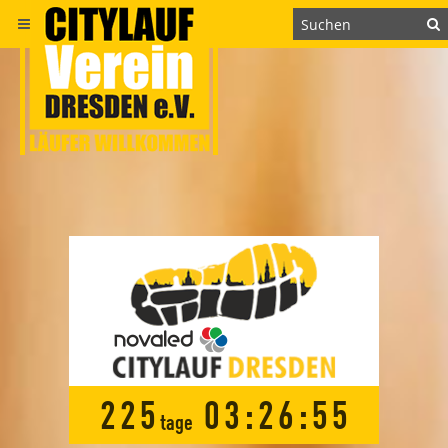
2
2
5
0
3
:
2
6
:
5
5
tage