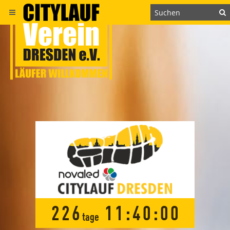
2
2
6
1
1
:
4
0
:
0
0
tage