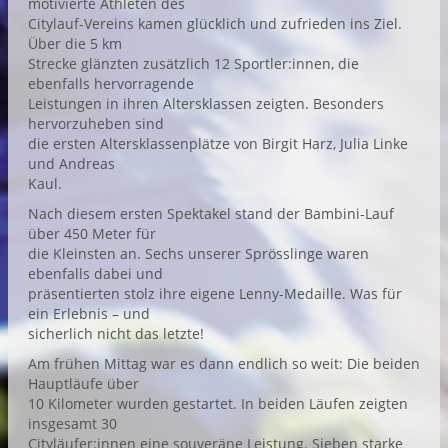
motivierte Athleten des
Citylauf-Vereins kamen glücklich und zufrieden ins Ziel.
Über die 5 km
Strecke glänzten zusätzlich 12 Sportler:innen, die
ebenfalls hervorragende
Leistungen in ihren Altersklassen zeigten. Besonders
hervorzuheben sind
die ersten Altersklassenplätze von Birgit Harz, Julia Linke
und Andreas
Kaul.
Nach diesem ersten Spektakel stand der Bambini-Lauf
über 450 Meter für
die Kleinsten an. Sechs unserer Sprösslinge waren
ebenfalls dabei und
präsentierten stolz ihre eigene Lenny-Medaille. Was für
ein Erlebnis – und
sicherlich nicht das letzte!
Am frühen Mittag war es dann endlich so weit: Die beiden
Hauptläufe über
10 Kilometer wurden gestartet. In beiden Läufen zeigten
insgesamt 30
Cityläufer:innen eine souveräne Leistung. Sieben starke