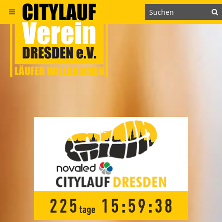
2
2
5
1
5
:
5
9
:
3
8
tage