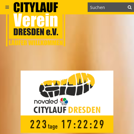
2
2
3
1
7
:
2
2
:
2
9
tage