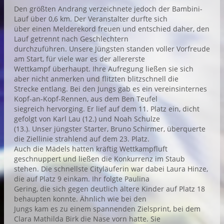
Den größten Andrang verzeichnete jedoch der Bambini-
Lauf über 0,6 km. Der Veranstalter durfte sich
über einen Melderekord freuen und entschied daher, den
Lauf getrennt nach Geschlechtern
durchzuführen. Unsere Jüngsten standen voller Vorfreude
am Start, für viele war es der allererste
Wettkampf überhaupt. Ihre Aufregung ließen sie sich
aber nicht anmerken und flitzten blitzschnell die
Strecke entlang. Bei den Jungs gab es ein vereinsinternes
Kopf-an-Kopf-Rennen, aus dem Ben Teufel
siegreich hervorging. Er lief auf dem 11. Platz ein, dicht
gefolgt von Karl Lau (12.) und Noah Schulze
(13.). Unser jüngster Starter, Bruno Schirmer, überquerte
die Ziellinie strahlend auf dem 23. Platz.
Auch die Mädels hatten kräftig Wettkampfluft
geschnuppert und ließen die Konkurrenz im Staub
stehen. Die schnellste Cityläuferin war dabei Laura Hinze,
die auf Platz 9 einkam. Ihr folgte Paulina
Gering, die sich gegen deutlich ältere Kinder auf Platz 18
behaupten konnte. Ähnlich wie bei den
Jungs kam es zu einem spannenden Zielsprint, bei dem
Clara Mathilda Birk die Nase vorn hatte. Sie