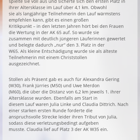
spielte sie voll aus und sicherte sich den ersten Platz in
ihrer Altersklasse im Lauf über 4,1 km. Obwohl
sie als langjährige Teilnehmerin den Lauf wärmstens
empfehlen kann, gibt es einen großen
Kritikpunkt – in den letzten Jahren hört bei den Frauen
die Wertung in der AK 65 auf. So wurde sie
zusammen mit deutlich jüngeren Läuferinnen gewertet
und belegte dadurch „nur“ den 3. Platz in der
W65. Als kleine Entschädigung wurde sie als älteste
Teilnehmerin mit einem Christstollen
ausgezeichnet.
Stollen als Präsent gab es auch für Alexandra Gering
(W30), Frank Jürries (M50) und Uwe Merdon
(M60), die über die Distanz von 6,2 km jeweils 1. ihrer
Altersklasse wurden. Ebenfalls am Start in
diesem Lauf waren Julia Linke und Claudia Dittrich. Nach
einer starken ersten Runde forderte die
anspruchsvolle Strecke leider ihren Tribut von Julia,
sodass diese verletzungsbedingt aufgeben
musste. Claudia lief auf Platz 3 der AK W35 ein.