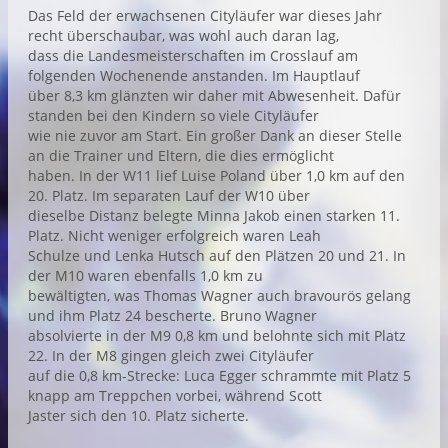
Das Feld der erwachsenen Cityläufer war dieses Jahr
recht überschaubar, was wohl auch daran lag,
dass die Landesmeisterschaften im Crosslauf am
folgenden Wochenende anstanden. Im Hauptlauf
über 8,3 km glänzten wir daher mit Abwesenheit. Dafür
standen bei den Kindern so viele Cityläufer
wie nie zuvor am Start. Ein großer Dank an dieser Stelle
an die Trainer und Eltern, die dies ermöglicht
haben. In der W11 lief Luise Poland über 1,0 km auf den
20. Platz. Im separaten Lauf der W10 über
dieselbe Distanz belegte Minna Jakob einen starken 11.
Platz. Nicht weniger erfolgreich waren Leah
Schulze und Lenka Hutsch auf den Plätzen 20 und 21. In
der M10 waren ebenfalls 1,0 km zu
bewältigten, was Thomas Wagner auch bravourös gelang
und ihm Platz 24 bescherte. Bruno Wagner
absolvierte in der M9 0,8 km und belohnte sich mit Platz
22. In der M8 gingen gleich zwei Cityläufer
auf die 0,8 km-Strecke: Luca Egger schrammte mit Platz 5
knapp am Treppchen vorbei, während Scott
Jaster sich den 10. Platz sicherte.