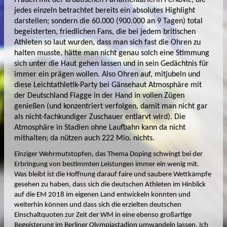
Frauen mit der kroatischen Parlamentarierin Perkovic; die
jedes einzeln betrachtet bereits ein absolutes Highlight
darstellen; sondern die 60.000 (900.000 an 9 Tagen) total
begeisterten, friedlichen Fans, die bei jedem britischen
Athleten so laut wurden, dass man sich fast die Ohren zu
halten musste, hätte man nicht genau solch eine Stimmung
sich unter die Haut gehen lassen und in sein Gedächtnis für
immer ein prägen wollen. Also Ohren auf, mitjubeln und
diese Leichtathletik-Party bei Gänsehaut Atmosphäre mit
der Deutschland Flagge in der Hand in vollen Zügen
genießen (und konzentriert verfolgen, damit man nicht gar
als nicht-fachkundiger Zuschauer entlarvt wird). Die
Atmosphäre in Stadien ohne Laufbahn kann da nicht
mithalten; da nützen auch 222 Mio. nichts.
Einziger Wehrmutstopfen, das Thema Doping schwingt bei der
Erbringung von bestimmten Leistungen immer ein wenig mit.
Was bleibt ist die Hoffnung darauf faire und saubere Wettkämpfe
gesehen zu haben, dass sich die deutschen Athleten im Hinblick
auf die EM 2018 im eigenen Land entwickeln konnten und
weiterhin können und dass sich die erzielten deutschen
Einschaltquoten zur Zeit der WM in eine ebenso großartige
Begeisterung im Berliner Olympiastadion umwandeln lassen. Ich