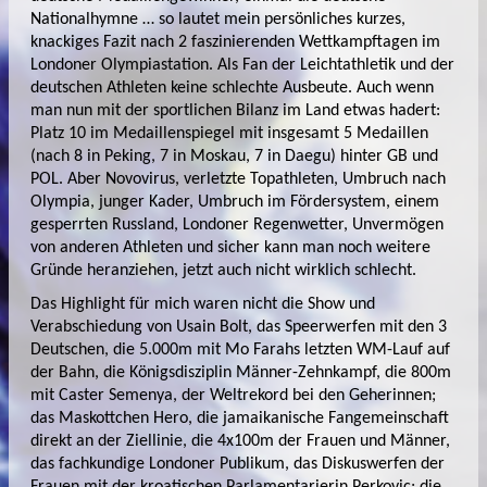
Nationalhymne … so lautet mein persönliches kurzes,
knackiges Fazit nach 2 faszinierenden Wettkampftagen im
Londoner Olympiastation. Als Fan der Leichtathletik und der
deutschen Athleten keine schlechte Ausbeute. Auch wenn
man nun mit der sportlichen Bilanz im Land etwas hadert:
Platz 10 im Medaillenspiegel mit insgesamt 5 Medaillen
(nach 8 in Peking, 7 in Moskau, 7 in Daegu) hinter GB und
POL. Aber Novovirus, verletzte Topathleten, Umbruch nach
Olympia, junger Kader, Umbruch im Fördersystem, einem
gesperrten Russland, Londoner Regenwetter, Unvermögen
von anderen Athleten und sicher kann man noch weitere
Gründe heranziehen, jetzt auch nicht wirklich schlecht.
Das Highlight für mich waren nicht die Show und
Verabschiedung von Usain Bolt, das Speerwerfen mit den 3
Deutschen, die 5.000m mit Mo Farahs letzten WM-Lauf auf
der Bahn, die Königsdisziplin Männer-Zehnkampf, die 800m
mit Caster Semenya, der Weltrekord bei den Geherinnen;
das Maskottchen Hero, die jamaikanische Fangemeinschaft
direkt an der Ziellinie, die 4x100m der Frauen und Männer,
das fachkundige Londoner Publikum, das Diskuswerfen der