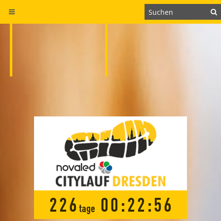
2
2
6
0
0
:
2
2
:
5
5
tage