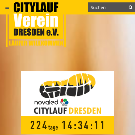
2
2
4
1
4
:
3
4
:
1
0
tage