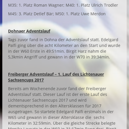
M35: 1. Platz Roman Wagner; M40: 1. Platz Ulrich Trodler
M45: 3. Platz Detlef Bär; M50: 1. Platz Uwe Merdon
Dohnaer Adventslauf
Tags zuvor fand in Dohna der Adventslauf statt. Edelgard
Palfi ging über die acht Kilometer an den Start und wurde
in der W60 Erste in 49:51min. Birgit Harz nahm die
5,3kmin Angriff und gewann in der W70 in 39:34min.
Freiberger Adventslauf – 1. Lauf des Lichtenauer
Sachsencups 2017
Bereits am Wochenende zuvor fand der Freiberger
Adventslauf statt. Dieser Lauf ist der erste Lauf des
Lichtenauer Sachsencups 2017 und wird
dementsprechend in den Altersklassen für 2017
ausgetragen. So startete Edelgard Palfi erstmals in der
W65 und gewann in dieser Altersklasse die sechs
Kilometer in 32:59min. Über die gleiche Strecke belegte
Monika Laveatz in der W60 in 31:17min Rang drei. Birgit