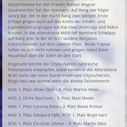
Gesamtzweite bei den Frauen, Roman Wagner
Gesamtdritter bei den Männern. Auf Rang vier folgte
Georg Bär, der in der mU18 Rang zwei belegte. Erste
Erfolge gingen auch auf das Konto der Kinder- und
Jugendtrainingsgruppe von Kai-Uwe Unverzagt und Robin
Kissner. In der Altersklasse M8/9 lief Bernhard Schwipps
auf Rang drei, in der M10/11 landete Benjamin
Futterschneider auf dem zweiten Platz. Beide Trainer
ließen es sich nicht nehmen und gingen selbst beim
Hauptlauf über die 3,6km an den Start.
Insgesamt konnte der Citylaufverein zahlreiche
Podestplätze erkämpfen, dabei kamen in der Altersklasse
W 40 sechs der neun Starterinnen vom Citylaufverein.
Birgit Harz war einmal mehr die älteste Teilnehmerin:
W30: 1. Platz Ulrike Obst – 2. Platz Marina Helas
W35: 2. Ulrike Baschant – 3. Platz Maxi Moder
W40: 1. Platz Corinna Rose – 3. Platz Beate Primus
W60: 2. Platz Edelgard Palfi; W70: 1. Platz Birgit Harz
M30: 1. Platz Christian Zörner – 3. Platz Martin Obst