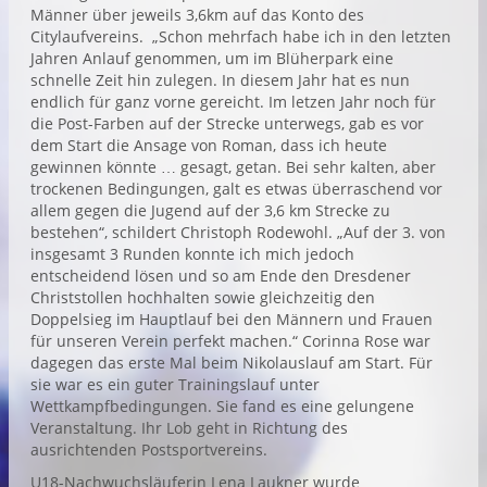
Männer über jeweils 3,6km auf das Konto des
Citylaufvereins. „Schon mehrfach habe ich in den letzten
Jahren Anlauf genommen, um im Blüherpark eine
schnelle Zeit hin zulegen. In diesem Jahr hat es nun
endlich für ganz vorne gereicht. Im letzen Jahr noch für
die Post-Farben auf der Strecke unterwegs, gab es vor
dem Start die Ansage von Roman, dass ich heute
gewinnen könnte … gesagt, getan. Bei sehr kalten, aber
trockenen Bedingungen, galt es etwas überraschend vor
allem gegen die Jugend auf der 3,6 km Strecke zu
bestehen“, schildert Christoph Rodewohl. „Auf der 3. von
insgesamt 3 Runden konnte ich mich jedoch
entscheidend lösen und so am Ende den Dresdener
Christstollen hochhalten sowie gleichzeitig den
Doppelsieg im Hauptlauf bei den Männern und Frauen
für unseren Verein perfekt machen.“ Corinna Rose war
dagegen das erste Mal beim Nikolauslauf am Start. Für
sie war es ein guter Trainingslauf unter
Wettkampfbedingungen. Sie fand es eine gelungene
Veranstaltung. Ihr Lob geht in Richtung des
ausrichtenden Postsportvereins.
U18-Nachwuchsläuferin Lena Laukner wurde