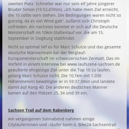
zweiten Platz. Schneller war nur sein elf Jahre jüngerer
Bruder Simon (15:52,47min). „Ich habe mein Ziel erreicht,
die 15 sollte vorn stehen. Die Bedingungen waren nicht so
günstig, da es viel Wind gab“, äußerst sich Christoph
zufrieden. Als nächstes bereitet er sich auf die Deutsche
Meisterschaft im 10km-Staßenlauf vor, die am 15.
September in Siegburg stattfindet.
Nicht so optimal lief es für Marc Schulze und das gesamte
deutsche Männerteam bei der Berglauf-
Europameisterschaft im schweizerischen Zermatt. Das im
Vorfeld in einem Interview bei
www.laufszene-sachsen.de
geäußerte ehrgeizige Ziel unter die Top 10 zu laufen,
gelang Marc Schulze nicht. Die 10,1km mit 1.030
Höhenmetern bewältigter er in 59:37,3min und landete
damit auf Rang 40. Die anderen deutschen Männer
kamen auf den Plätzen 25, 34 und 39 ein.
Sachsen Trail auf dem Rabenberg
Am vergangenen Sonnabend nahmen einige
Cityläuferinnen und –läufer beim 6. Bike24-Sachsentrail