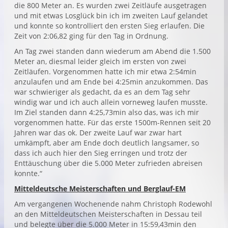
die 800 Meter an. Es wurden zwei Zeitläufe ausgetragen
und mit etwas Losglück bin ich im zweiten Lauf gelandet
und konnte so kontrolliert den ersten Sieg erlaufen. Die
Zeit von 2:06,82 ging für den Tag in Ordnung.
An Tag zwei standen dann wiederum am Abend die 1.500
Meter an, diesmal leider gleich im ersten von zwei
Zeitläufen. Vorgenommen hatte ich mir etwa 2:54min
anzulaufen und am Ende bei 4:25min anzukommen. Das
war schwieriger als gedacht, da es an dem Tag sehr
windig war und ich auch allein vorneweg laufen musste.
Im Ziel standen dann 4:25,73min also das, was ich mir
vorgenommen hatte. Für das erste 1500m-Rennen seit 20
Jahren war das ok. Der zweite Lauf war zwar hart
umkämpft, aber am Ende doch deutlich langsamer, so
dass ich auch hier den Sieg erringen und trotz der
Enttäuschung über die 5.000 Meter zufrieden abreisen
konnte.“
Mitteldeutsche Meisterschaften und Berglauf-EM
Am vergangenen Wochenende nahm Christoph Rodewohl
an den Mitteldeutschen Meisterschaften in Dessau teil
und belegte über die 5.000 Meter in 15:59,43min den