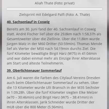
Aliah Thate (Foto: privat)
Zielsprint mit Edelgard Palfi (Foto: A. Thate)
40. Sachsenlauf in Coswig
Bereits am 30. Juni fand der 40. Sachsenlauf in Coswig
statt. André Fischer lief über die 29,8km nach 1:58,37h als
Gesamtzweiter über die Ziellinie. Über die 11,8km wurde
Jürgen Matz in der M60 Dritter (50:59min). Thomas Mende
lief als Vierter der M50 nach 54:19min durchs Ziel. Die
fünf Kilometer bewältigte Birgit Harz (W75) in 41:04min
und war dabei einmal mehr als Einzige ihrer Altersklasse
am Start und älteste Teilnehmerin.
39. Oberlichtenauer Sommerlauf
Am 6. Juli waren die Farben des Citylauf-Vereins Dresden
auch beim Oberlichtenauer Sommerlauf zu sehen. Über
die 13 Kilometer wurde Ulli Bransch in der M35 Sechster
in 1:09,28h. Über die fünf Kilometer siegten Elke Melzer
(w70 – 30:46min) und Birgit Harz (W75 – 38:41min) in
ihren Altersklassen. Jarik Schneider wurde Dritter der
mU8 über die 800 Meter (5:36min).