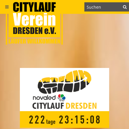
2
2
2
2
3
:
1
5
:
0
7
tage