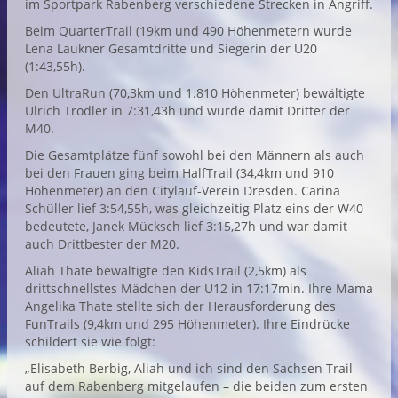
im Sportpark Rabenberg verschiedene Strecken in Angriff.
Beim QuarterTrail (19km und 490 Höhenmetern wurde
Lena Laukner Gesamtdritte und Siegerin der U20
(1:43,55h).
Den UltraRun (70,3km und 1.810 Höhenmeter) bewältigte
Ulrich Trodler in 7:31,43h und wurde damit Dritter der
M40.
Die Gesamtplätze fünf sowohl bei den Männern als auch
bei den Frauen ging beim HalfTrail (34,4km und 910
Höhenmeter) an den Citylauf-Verein Dresden. Carina
Schüller lief 3:54,55h, was gleichzeitig Platz eins der W40
bedeutete, Janek Mücksch lief 3:15,27h und war damit
auch Drittbester der M20.
Aliah Thate bewältigte den KidsTrail (2,5km) als
drittschnellstes Mädchen der U12 in 17:17min. Ihre Mama
Angelika Thate stellte sich der Herausforderung des
FunTrails (9,4km und 295 Höhenmeter). Ihre Eindrücke
schildert sie wie folgt:
„Elisabeth Berbig, Aliah und ich sind den Sachsen Trail
auf dem Rabenberg mitgelaufen – die beiden zum ersten