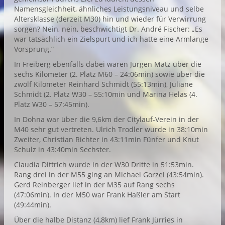
Namensgleichheit, ähnliches Leistungsniveau und selbe
Altersklasse (derzeit M30) hin und wieder für Verwirrung
sorgen? Nein, nein, beschwichtigt Dr. André Fischer: „Es
war tatsächlich ein Zielspurt und ich hatte eine Armlänge
Vorsprung.“
In Freiberg ebenfalls dabei waren Jürgen Matz über die
sechs Kilometer (2. Platz M60 – 24:06min) sowie über die
zwölf Kilometer Reinhard Schmidt (55:13min), Juliane
Schmidt (2. Platz W30 – 55:10min und Marina Helas (4.
Platz W30 – 57:45min).
In Dohna war über die 9,6km der Citylauf-Verein in der
M40 sehr gut vertreten. Ulrich Trodler wurde in 38:10min
Zweiter, Christian Richter in 43:11min Fünfer und Knut
Schulz in 43:40min Sechster.
Claudia Dittrich wurde in der W30 Dritte in 51:53min.
Rang drei in der M55 ging an Michael Gorzel (43:54min).
Gerd Reinberger lief in der M35 auf Rang sechs
(47:06min). In der M50 war Frank Haßler am Start
(49:44min).
Über die halbe Distanz (4,8km) lief Frank Jürries in