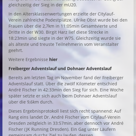
gleichzeitig der Sieg in der mU20.
In den Altersklassenwertungen erzielte der Citylauf-
Verein zahlreiche Podestplätze. Ulrike Obst wurde bei den
Frauen über die 2,7km in 11:05min Gesamtvierte und
Dritte in der W30. Birgit Harz lief diese Strecke in
18:23min und siegte in der W75. Gleichzeitig wurde sie
als älteste und treuste Teilnehmerin vom Veranstalter
geehrt.
Weitere Ergebnisse
hier
Freiberger Adventslauf und Dohnaer Adventslauf
Bereits am letzten Tag im November fand der Freiberger
Adventslauf statt. Über die zwölf Kilometer entschied
André Fischer in 42:33min den Sieg für sich. Eine Woche
später setzte er sich auch beim Dohnaer Adventslauf
über die 9,6km durch.
Dieses Ergebnisprotokoll liest sich recht spannend: Auf
Rang eins landet Dr. André Fischer vom Citylauf-Verein
Dresden zeitgleich in 33:57min, aber dennoch vor André
Fischer (JK Running Dresden). Ein Gag unter Läufern
gemeinsam durchs Ziel zu laufen, dessen