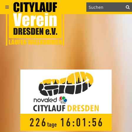
2
2
6
1
6
:
0
1
:
5
6
tage