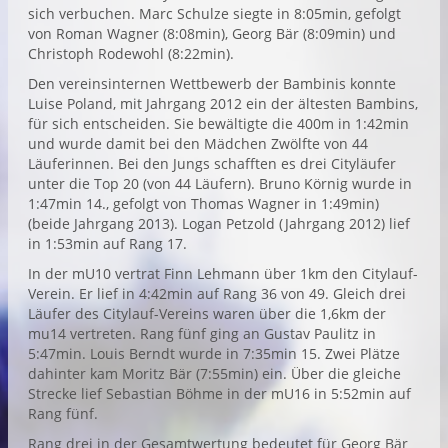
sich verbuchen. Marc Schulze siegte in 8:05min, gefolgt
von Roman Wagner (8:08min), Georg Bär (8:09min) und
Christoph Rodewohl (8:22min).
Den vereinsinternen Wettbewerb der Bambinis konnte
Luise Poland, mit Jahrgang 2012 ein der ältesten Bambins,
für sich entscheiden. Sie bewältigte die 400m in 1:42min
und wurde damit bei den Mädchen Zwölfte von 44
Läuferinnen. Bei den Jungs schafften es drei Cityläufer
unter die Top 20 (von 44 Läufern). Bruno Körnig wurde in
1:47min 14., gefolgt von Thomas Wagner in 1:49min)
(beide Jahrgang 2013). Logan Petzold (Jahrgang 2012) lief
in 1:53min auf Rang 17.
In der mU10 vertrat Finn Lehmann über 1km den Citylauf-
Verein. Er lief in 4:42min auf Rang 36 von 49. Gleich drei
Läufer des Citylauf-Vereins waren über die 1,6km der
mu14 vertreten. Rang fünf ging an Gustav Paulitz in
5:47min. Louis Berndt wurde in 7:35min 15. Zwei Plätze
dahinter kam Moritz Bär (7:55min) ein. Über die gleiche
Strecke lief Sebastian Böhme in der mU16 in 5:52min auf
Rang fünf.
Rang drei in der Gesamtwertung bedeutet für Georg Bär