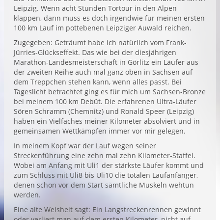
Leipzig. Wenn acht Stunden Tortour in den Alpen
klappen, dann muss es doch irgendwie für meinen ersten
100 km Lauf im pottebenen Leipziger Auwald reichen.
Zugegeben: Geträumt habe ich natürlich vom Frank-
Jürries-Glückseffekt. Das wie bei der diesjährigen
Marathon-Landesmeisterschaft in Görlitz ein Läufer aus
der zweiten Reihe auch mal ganz oben in Sachsen auf
dem Treppchen stehen kann, wenn alles passt. Bei
Tageslicht betrachtet ging es für mich um Sachsen-Bronze
bei meinem 100 km Debüt. Die erfahrenen Ultra-Läufer
Sören Schramm (Chemnitz) und Ronald Speer (Leipzig)
haben ein Vielfaches meiner Kilometer absolviert und in
gemeinsamen Wettkämpfen immer vor mir gelegen.
In meinem Kopf war der Lauf wegen seiner
Streckenführung eine zehn mal zehn Kilometer-Staffel.
Wobei am Anfang mit Uli1 der stärkste Läufer kommt und
zum Schluss mit Uli8 bis Uli10 die totalen Laufanfänger,
denen schon vor dem Start sämtliche Muskeln wehtun
werden.
Eine alte Weisheit sagt: Ein Langstreckenrennen gewinnt
oder verliert man auf dem ersten Kilometer, nicht auf