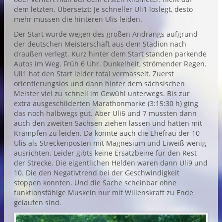
dem letzten. Übersetzt: Je schneller Uli1 loslegt, desto
mehr müssen die hinteren Ulis leiden.
Der Start wurde wegen des großen Andrangs aufgrund
der deutschen Meisterschaft aus dem Stadion nach
draußen verlegt. Kurz hinter dem Start standen parkende
Autos im Weg. Früh 6 Uhr. Dunkelheit, strömender Regen.
Uli1 hat den Start leider total vermasselt. Zuerst
orientierungslos und dann hinter dem sächsischen
Meister viel zu schnell im Gewühl unterwegs. Bis zur
extra ausgeschilderten Marathonmarke (3:15:30 h) ging
das noch halbwegs gut. Aber Uli6 und 7 mussten dann
auch den zweiten Sachsen ziehen lassen und hatten mit
Krämpfen zu leiden. Da konnte auch die Ehefrau der 10
Ulis als Streckenposten mit Magnesium und Eiweiß wenig
ausrichten. Leider gibts keine Ersatzbeine für den Rest
der Strecke. Die eigentlichen Helden waren dann Uli9 und
10. Die den Negativtrend bei der Geschwindigkeit
stoppen konnten. Und die Sache scheinbar ohne
funktionsfähige Muskeln nur mit Willenskraft zu Ende
gelaufen sind.