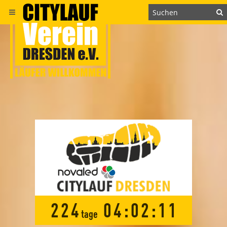
2
2
4
0
4
:
0
2
:
1
0
tage