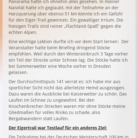
Panorama hatte ich ohnehin alles gesehen. In meiner
Naivität hatte ich geglaubt, mit der Teilnahme an der
Harzquerung über ebenso 51 km könnte ich ein Gefühl
für den Eiger-Trail gewinnen. Ein gewaltiger Irrtum. Die
hiesigen Trails sind reiner „Flachland-Spaß“ gegen die
echten Alpen.
Eine wichtige Lektion durfte ich vor dem Start lernen: Der
Veranstalter hatte beim Briefing dringend Stöcke
empfohlen. Weil durch den Wintereinbruch 3 Tage vorher
ein Teil der Strecke unter Schnee lag. Die Stöcke hatte ich
bei Sommerwetter eine Woche vorher in Dresden
gelassen.
Der Durchschnittspuls 141 verrät es: Ich habe mir aus
sportlicher Sicht nicht das allerletzte Hemd ausgezogen.
Dazu waren die Ausblicke bei Kaiserwetter zu schön. Das
Laufen im Schnee zu ungewohnt. Bei den
Knochenbrecher-Strecken waren mir ohne Stöcke meine
Gliedmaßen für volles Risiko zu schade, also
Bergabwandern statt Laufen.
Der Eigertrail war Testlauf für ein anderes Ziel:
Die Teilnahme bei der Deutschen Meisterschaft 100 km in